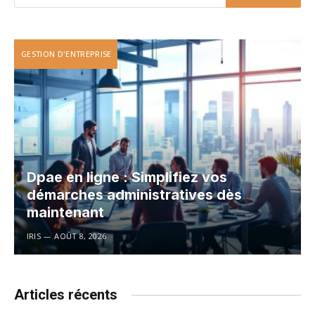
GESTION D'ENTREPRISE
Dpae en ligne : Simplifiez vos
démarches administratives dès
maintenant
IRIS
AOÛT 8, 2026
Articles récents